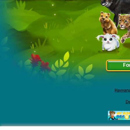
Fo
Hayvana
De