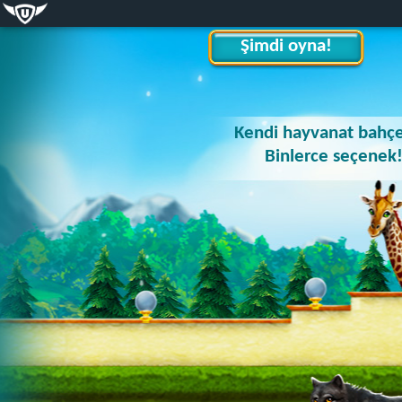
Şimdi oyna!
Kendi hayvanat bahçe
Binlerce seçenek