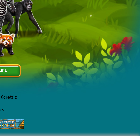
uru
ücretsiz
es