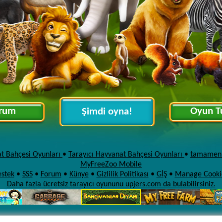
rum
Oyun T
Şimdi oyna!
t Bahçesi Oyunları
•
Tarayıcı Hayvanat Bahçesi Oyunları
•
tamamen 
MyFreeZoo Mobile
stek
•
SSS
•
Forum
•
Künye
•
Gizlilik Politikası
•
GİŞ
•
Manage Cooki
Daha fazla ücretsiz tarayıcı oyununu upjers.com da bulabilirsiniz.