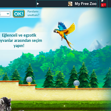
My Free Zoo
Parolamı
unuttum?
Eğlenceli ve egzotik
yvanlar arasından seçim
yapın!