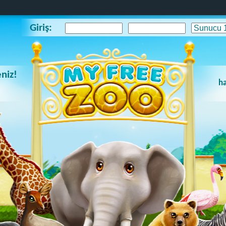
Giriş:
niz!
ha
!