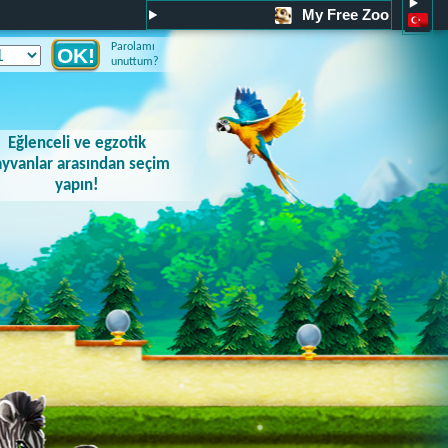
My Free Zoo
Parolamı
unuttum?
Eğlenceli ve egzotik
yvanlar arasından seçim
yapın!