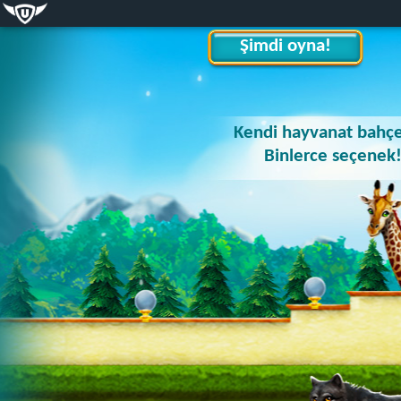
Şimdi oyna!
Kendi hayvanat bahçe
Binlerce seçenek