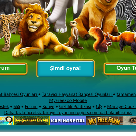
rum
Oyun T
Şimdi oyna!
t Bahçesi Oyunları
•
Tarayıcı Hayvanat Bahçesi Oyunları
•
tamamen 
MyFreeZoo Mobile
stek
•
SSS
•
Forum
•
Künye
•
Gizlilik Politikası
•
GİŞ
•
Manage Cooki
Daha fazla ücretsiz tarayıcı oyununu upjers.com da bulabilirsiniz.