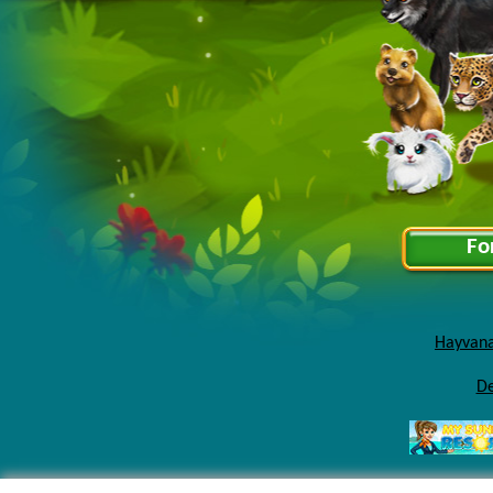
Fo
Hayvana
De