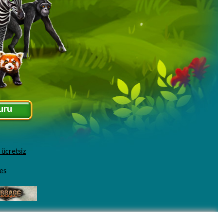
uru
ücretsiz
es