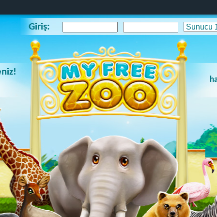
Giriş:
niz!
ha
!