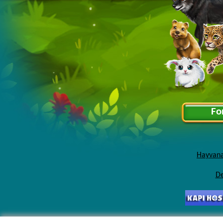
Fo
Hayvana
De