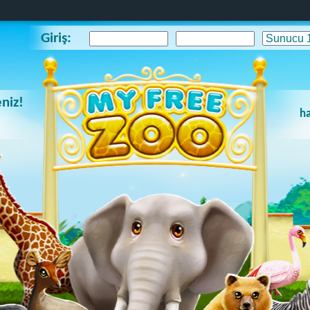
Giriş:
niz!
ha
!