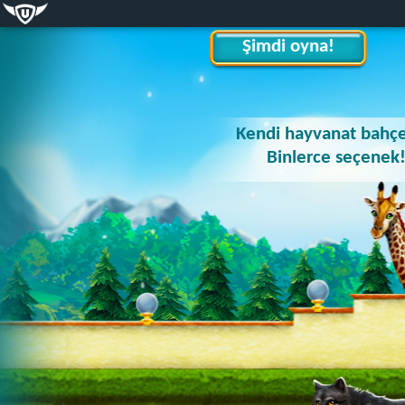
Şimdi oyna!
Kendi hayvanat bahçe
Binlerce seçenek